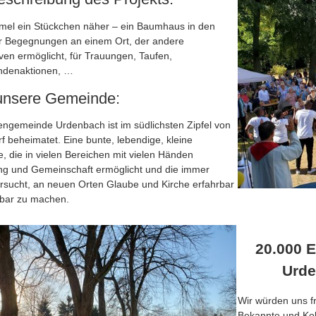
el ein Stückchen näher – ein Baumhaus in den
ür Begegnungen an einem Ort, der andere
ven ermöglicht, für Trauungen, Taufen,
ndenaktionen, …
unsere Gemeinde:
engemeinde Urdenbach ist im südlichsten Zipfel von
f beheimatet. Eine bunte, lebendige, kleine
 die in vielen Bereichen mit vielen Händen
g und Gemeinschaft ermöglicht und die immer
rsucht, an neuen Orten Glaube und Kirche erfahrbar
bbar zu machen.
20.000 E
Urde
Wir würden uns f
Bekannte und Kol