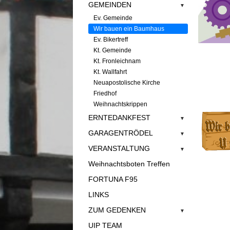
GEMEINDEN
▼
Ev. Gemeinde
Wir bauen ein Baumhaus
Ev. Bikertreff
Kt. Gemeinde
Kt. Fronleichnam
Kt. Wallfahrt
Neuapostolische Kirche
Friedhof
Weihnachtskrippen
ERNTEDANKFEST
▼
GARAGENTRÖDEL
▼
VERANSTALTUNG
▼
Weihnachtsboten Treffen
FORTUNA F95
LINKS
ZUM GEDENKEN
▼
UIP TEAM