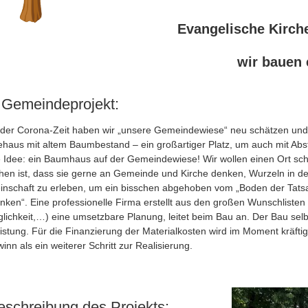
Evangelische Kirc
wir bauen
 Gemeindeprojekt:
er Corona-Zeit haben wir „unsere Gemeindewiese“ neu schätzen und 
aus mit altem Baumbestand – ein großartiger Platz, um auch mit Abst
 Idee: ein Baumhaus auf der Gemeindewiese! Wir wollen einen Ort schaf
hen ist, dass sie gerne an Gemeinde und Kirche denken, Wurzeln in d
schaft zu erleben, um ein bisschen abgehoben vom „Boden der Tatsa
ken“. Eine professionelle Firma erstellt aus den großen Wunschliste
lichkeit,…) eine umsetzbare Planung, leitet beim Bau an. Der Bau selb
eistung. Für die Finanzierung der Materialkosten wird im Moment kräfti
inn als ein weiterer Schritt zur Realisierung.
eschreibung des Projekts: