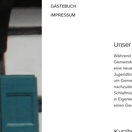
GÄSTEBUCH
IMPRESSUM
Unser
Während d
Gemeindeh
eine neue
Jugendlic
um Gemein
nachzuden
Schlafmög
in Eigenl
einen Gew
Kurzb