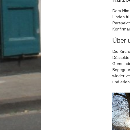
Dem Himm
Linden f
Perspekti
Konfirma
Über 
Die Kirch
Düsseldor
Gemeinde,
Begegnun
wieder ve
und erle