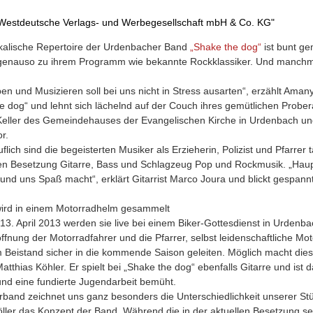
"Westdeutsche Verlags- und Werbegesellschaft mbH & Co. KG"
kalische Repertoire der Urdenbacher Band
„Shake the dog“
ist bunt ge
enauso zu ihrem Programm wie bekannte Rockklassiker. Und manchmal 
en und Musizieren soll bei uns nicht in Stress ausarten“, erzählt Am
e dog“ und lehnt sich lächelnd auf der Couch ihres gemütlichen Probe
eller des Gemeindehauses der Evangelischen Kirche in Urdenbach und be
r.
lich sind die begeisterten Musiker als Erzieherin, Polizist und Pfarrer tät
en Besetzung Gitarre, Bass und Schlagzeug Pop und Rockmusik. „Haupts
und uns Spaß macht“, erklärt Gitarrist Marco Joura und blickt gespan
wird in einem Motorradhelm gesammelt
3. April 2013 werden sie live bei einem Biker-Gottesdienst in Urdenbach
ffnung der Motorradfahrer und die Pfarrer, selbst leidenschaftliche Mot
m Beistand sicher in die kommende Saison geleiten. Möglich macht die
Matthias Köhler. Er spielt bei „Shake the dog“ ebenfalls Gitarre und is
und eine fundierte Jugendarbeit bemüht.
rband zeichnet uns ganz besonders die Unterschiedlichkeit unserer St
ler das Konzept der Band. Während die in der aktuellen Besetzung sei