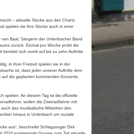
mischt – aktuelle Stücke aus den Charts
spielen sie ihre Stücke auch in einer
any van Baal, Sängerin der Urdenbacher Band
raums zurück. Einmal pro Woche probt die
reitet sich somit auf bis zu zehn Auftritte
ig, in ihrer Freizeit spielen sie in der
ache ist, dass jeder unserer Auftritte dem
nt auf die geplanten kommenden Konzerte.
 spielen. An diesem Tag ist die offizielle
orradfahrer, wollen die Zweiradfahrer mit
s auch das musikalische Mitwirken des
t darüber hinaus in Urdenbach um soziale
ücke aus“, beschreibt Schlagzeuger Dirk
t 2010 existierende Gruppe zum Teil aktuelle