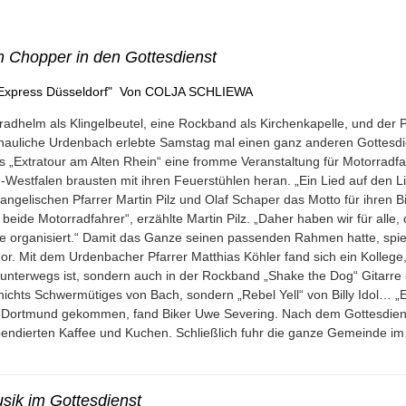
 Chopper in den Gottesdienst
"Express Düsseldorf" Von COLJA SCHLIEWA
radhelm als Klingelbeutel, eine Rockband als Kirchenkapelle, und der Pf
auliche Urdenbach erlebte Samstag mal einen ganz anderen Gottesdi
s „Extratour am Alten Rhein“ eine fromme Veranstaltung für Motorradf
-Westfalen brausten mit ihren Feuerstühlen heran.
„Ein Lied auf den 
angelischen Pfarrer Martin Pilz und Olaf Schaper das Motto für ihren B
 beide Motorradfahrer“, erzählte Martin Pilz. „Daher haben wir für alle, 
 organisiert.“
Damit das Ganze seinen passenden Rahmen hatte, spielte
or. Mit dem Urdenbacher Pfarrer Matthias Köhler fand sich ein Kollege,
unterwegs ist, sondern auch in der Rockband „Shake the Dog“ Gitarre 
ichts Schwermütiges von Bach, sondern „Rebel Yell“ von Billy Idol… „E
s Dortmund gekommen, fand Biker Uwe Severing.
Nach dem Gottesdienst
pendierten Kaffee und Kuchen. Schließlich fuhr die ganze Gemeinde i
ik im Gottesdienst