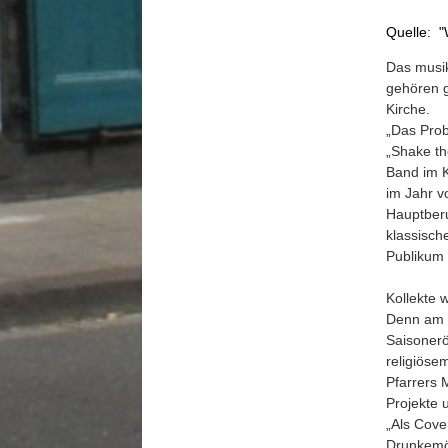
Quelle: 
Das musi
gehören g
Kirche.
„Das Prob
„Shake th
Band im K
im Jahr vo
Hauptberuf
klassisch
Publikum 
Kollekte 
Denn am 1
Saisonerö
religiöse
Pfarrers 
Projekte 
„Als Cove
Drunkemöl