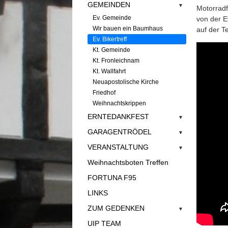
GEMEINDEN
▼
Motorradf
Ev. Gemeinde
von der 
Wir bauen ein Baumhaus
auf der T
Ev. Bikertreff
Kt. Gemeinde
Kt. Fronleichnam
Kt. Wallfahrt
Neuapostolische Kirche
Friedhof
Weihnachtskrippen
ERNTEDANKFEST
▼
GARAGENTRÖDEL
▼
VERANSTALTUNG
▼
Weihnachtsboten Treffen
FORTUNA F95
LINKS
ZUM GEDENKEN
▼
UIP TEAM