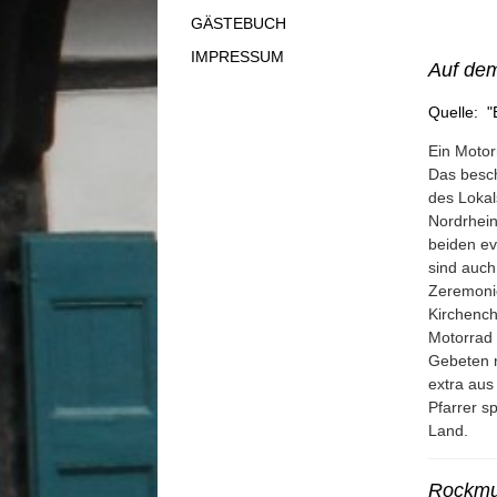
GÄSTEBUCH
IMPRESSUM
Auf dem
Quelle: 
Ein Motor
Das besch
des Lokal
Nordrhein
beiden ev
sind auch
Zeremonie
Kirchench
Motorrad 
Gebeten n
extra au
Pfarrer s
Land.
Rockmus